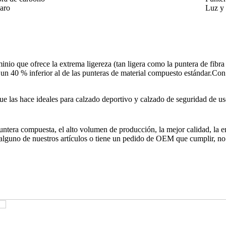
caro
Luz y 
io que ofrece la extrema ligereza (tan ligera como la puntera de fibr
 y un 40 % inferior al de las punteras de material compuesto estándar.Co
e las hace ideales para calzado deportivo y calzado de seguridad de us
untera compuesta, el alto volumen de producción, la mejor calidad, la e
n alguno de nuestros artículos o tiene un pedido de OEM que cumplir, no