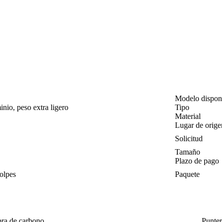
Modelo dispon
inio, peso extra ligero
Tipo
Material
Lugar de orige
Solicitud
Tamaño
Plazo de pago
olpes
Paquete
bra de carbono
Punte