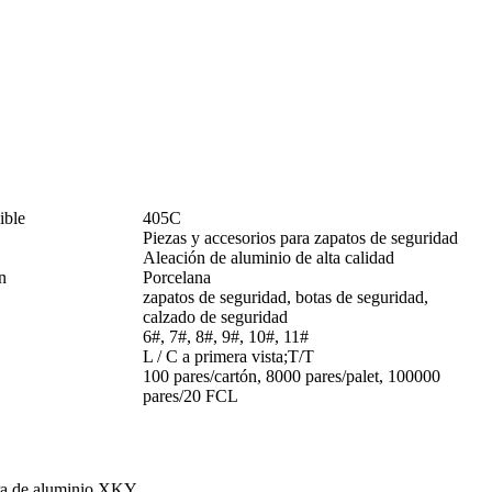
ible
405C
Piezas y accesorios para zapatos de seguridad
Aleación de aluminio de alta calidad
n
Porcelana
zapatos de seguridad, botas de seguridad,
calzado de seguridad
6#, 7#, 8#, 9#, 10#, 11#
L / C a primera vista;T/T
100 pares/cartón, 8000 pares/palet, 100000
pares/20 FCL
ra de aluminio XKY