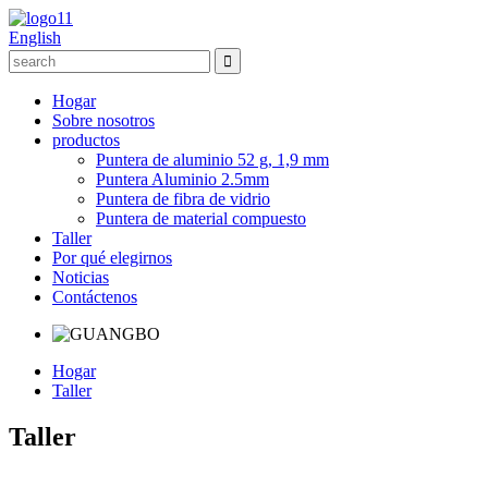
English
Hogar
Sobre nosotros
productos
Puntera de aluminio 52 g, 1,9 mm
Puntera Aluminio 2.5mm
Puntera de fibra de vidrio
Puntera de material compuesto
Taller
Por qué elegirnos
Noticias
Contáctenos
Hogar
Taller
Taller